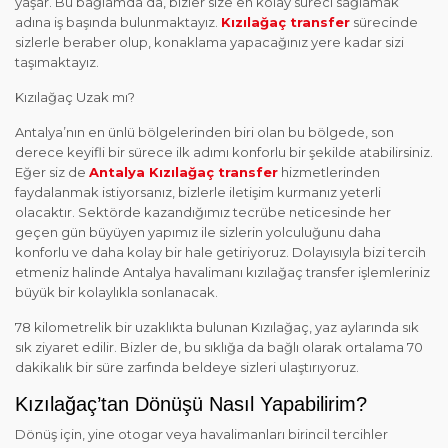
yaşar. Bu bağlamda da, bizler size en kolay süreci sağlamak
adına iş başında bulunmaktayız.
Kızılağaç transfer
sürecinde
sizlerle beraber olup, konaklama yapacağınız yere kadar sizi
taşımaktayız.
Kızılağaç Uzak mı?
Antalya’nın en ünlü bölgelerinden biri olan bu bölgede, son
derece keyifli bir sürece ilk adımı konforlu bir şekilde atabilirsiniz.
Eğer siz de
Antalya Kızılağaç transfer
hizmetlerinden
faydalanmak istiyorsanız, bizlerle iletişim kurmanız yeterli
olacaktır. Sektörde kazandığımız tecrübe neticesinde her
geçen gün büyüyen yapımız ile sizlerin yolculuğunu daha
konforlu ve daha kolay bir hale getiriyoruz. Dolayısıyla bizi tercih
etmeniz halinde Antalya havalimanı kızılağaç transfer işlemleriniz
büyük bir kolaylıkla sonlanacak.
78 kilometrelik bir uzaklıkta bulunan Kızılağaç, yaz aylarında sık
sık ziyaret edilir. Bizler de, bu sıklığa da bağlı olarak ortalama 70
dakikalık bir süre zarfında beldeye sizleri ulaştırıyoruz.
Kızılağaç’tan Dönüşü Nasıl Yapabilirim?
Dönüş için, yine otogar veya havalimanları birincil tercihler