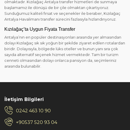
olmaktadır. Kızılağaç Antalya transfer hizmetleri de sunmaya
başlamamız ile dönüşü de bir çile olmaktan çıkartıyoruz.
Sunduğumuz kaliteli fırsat ve seçenekler ile beraber, Kızılağaç
Antalya Havalimanı transfer sürecini fazlasıyla hızlandırıyoruz.
Kızılağaç’ta Uygun Fiyata Transfer
Antalya’nın en popüler destinasyonları arasında yer almasından
dolayı Kızılağaç sık sık yoğun bir şekilde ziyaret edilen rotalardan
biridir. Dolayısıyla, bölgede lüks oteller ve bunun yanı sıra çok
sayıda alternatif seçenek hizmet vermektedir. Tam bir turizm
cenneti olmasından dolayı onlarca pansiyon da, seçimleriniz
arasında bulunabilir.
İletişim Bilgileri
0242 463 10 90
+90537 520 93 04